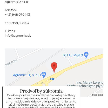
Agromix-X s.r.o
Telefón:
+421 948 070443
+421 948 803103
E-mail:
info@agromix.sk
Predvoľby súkromia
Cookies používame na zlepšenie vašej návštevy
tejto webovej stránky, analýzu jej výkonnosti a
zhromažďovanie údajov o jej používaní. Na tento
KLIENTSKÝ SERVIS
účel môžeme použiť nástroje a služby tretích
strán a zhromaždené údaje sa môžu preniesť k