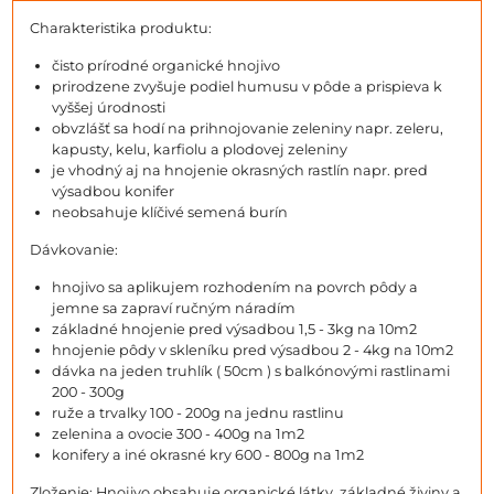
Charakteristika produktu:
čisto prírodné organické hnojivo
prirodzene zvyšuje podiel humusu v pôde a prispieva k
vyššej úrodnosti
obvzlášť sa hodí na prihnojovanie zeleniny napr. zeleru,
kapusty, kelu, karfiolu a plodovej zeleniny
je vhodný aj na hnojenie okrasných rastlín napr. pred
výsadbou konifer
neobsahuje klíčivé semená burín
Dávkovanie:
hnojivo sa aplikujem rozhodením na povrch pôdy a
jemne sa zapraví ručným náradím
základné hnojenie pred výsadbou 1,5 - 3kg na 10m2
hnojenie pôdy v skleníku pred výsadbou 2 - 4kg na 10m2
dávka na jeden truhlík ( 50cm ) s balkónovými rastlinami
200 - 300g
ruže a trvalky 100 - 200g na jednu rastlinu
zelenina a ovocie 300 - 400g na 1m2
konifery a iné okrasné kry 600 - 800g na 1m2
Zloženie: Hnojivo obsahuje organické látky, základné živiny a