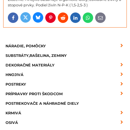
stopové prvky. Podiel živín N-P-K ( 1,5-2,5-3 )
Bluesky
Twitter
Facebook
Pinterest
Reddit
LinkedIn
WhatsApp
E-
mail
NÁRADIE, POMÔCKY
SUBSTRÁTY,RAŠELINA, ZEMINY
DEKORAČNÉ MATERIÁLY
HNOJIVÁ
POSTREKY
PRÍPRAVKY PROTI ŠKODCOM
POSTREKOVAČE A NÁHRADNÉ DIELY
KRMIVÁ
OSIVÁ