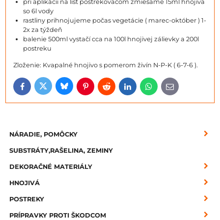
pri aplikácii na list postrekovačom zmiešame 15ml hnojiva
so 6l vody
rastliny prihnojujeme počas vegetácie ( marec-október ) 1-
2x za týždeň
balenie 500ml vystačí cca na 100l hnojivej zálievky a 200l
postreku
Zloženie: Kvapalné hnojivo s pomerom živín N-P-K ( 6-7-6 ).
Bluesky
Twitter
Facebook
Pinterest
Reddit
LinkedIn
WhatsApp
E-
mail
NÁRADIE, POMÔCKY
SUBSTRÁTY,RAŠELINA, ZEMINY
DEKORAČNÉ MATERIÁLY
HNOJIVÁ
POSTREKY
PRÍPRAVKY PROTI ŠKODCOM