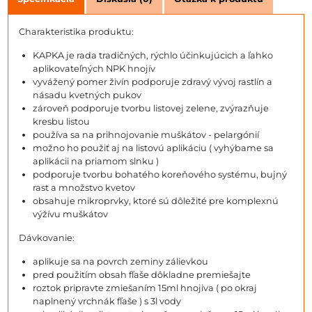
Charakteristika produktu:
KAPKA je rada tradičných, rýchlo účinkujúcich a ľahko
aplikovateľných NPK hnojív
vyvážený pomer živín podporuje zdravý vývoj rastlín a
násadu kvetných pukov
zároveň podporuje tvorbu listovej zelene, zvýrazňuje
kresbu listou
používa sa na prihnojovanie muškátov - pelargónií
možno ho použiť aj na listovú aplikáciu ( vyhýbame sa
aplikácii na priamom slnku )
podporuje tvorbu bohatého koreňového systému, bujný
rast a množstvo kvetov
obsahuje mikroprvky, ktoré sú dôležité pre komplexnú
výžívu muškátov
Dávkovanie:
aplikuje sa na povrch zeminy zálievkou
pred použitím obsah fľaše dôkladne premiešajte
roztok pripravte zmiešaním 15ml hnojiva ( po okraj
naplnený vrchnák fľaše ) s 3l vody