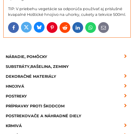
TIP: V priebehu vegetácie sa odporúča používať aj príslušné
kvapalné Hoštické hnojivo na uhorky, cukety a tekvice 500ml.
Bluesky
Twitter
Facebook
Pinterest
Reddit
LinkedIn
WhatsApp
E-
mail
NÁRADIE, POMÔCKY
SUBSTRÁTY,RAŠELINA, ZEMINY
DEKORAČNÉ MATERIÁLY
HNOJIVÁ
POSTREKY
PRÍPRAVKY PROTI ŠKODCOM
POSTREKOVAČE A NÁHRADNÉ DIELY
KRMIVÁ