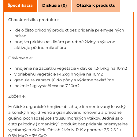
Špecifikácia
Diskusia (0)
Otázka k produktu
Charakteristika produktu:
ide o čisto prírodný produkt bez pridania priemyselných
prísad
hnojivo pridáva rastlinám potrebné živiny a výrazne
aktivuje pôdnu mikroflóru
Dávkovanie:
hnojenie na začiatku vegetácie v dávke 1,2-1,4kg na 10m2
v priebehu vegetácie 1-1,2kg hnojiva na 10m2
granule sa zapracujú do pôdy a výdatne zavlažíme
balenie 1kg vystačí cca na 7-10m2
Zloženie:
Hoštické organické hnojivo obsahuje fermentovaný kravský
a konský hnoj, drvenú a granulovanú rohovinu a prírodné
guáno, pochádzajúce s trusu morských vtákov. Jedná sa o
čisto prírodný ( organický ) produkt bez pridania priemyselne
vyrábaných zložiek. Obsah živín N-P-K v pomere 7,5-2,5-1 +
0,5% MgO + 3% CaO