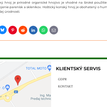
ský hnoj je prírodné organické hnojivo je vhodné na široké použiti
jenie parenísk a skleníkov. Hoštický konský hnoj je obohatený o hu
šej úrodnosti.
Bluesky
er
Pinterest
Reddit
LinkedIn
WhatsApp
E-
mail
KLIENTSKÝ SERVIS
GDPR
KONTAKT