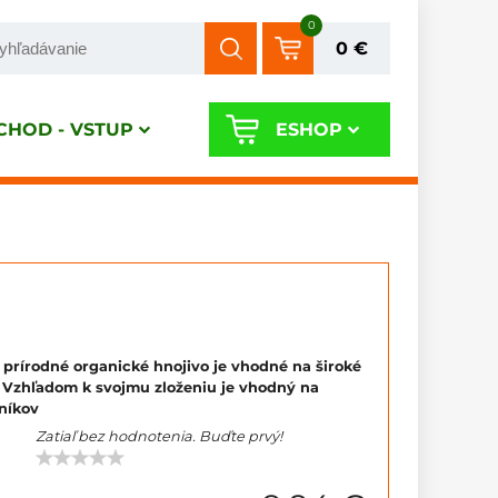
0
0 €
HOD - VSTUP
ESHOP
 prírodné organické hnojivo je vhodné na široké
e. Vzhľadom k svojmu zloženiu je vhodný na
eníkov
Zatiaľ bez hodnotenia. Buďte prvý!