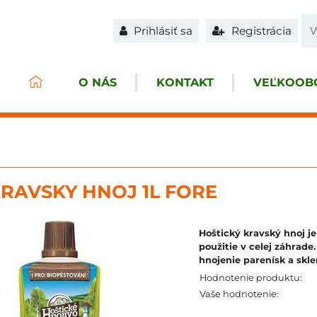
Prihlásiť sa
Registrácia
O NÁS
KONTAKT
VEĽKOOBC
RAVSKY HNOJ 1L FORE
Hoštický kravský hnoj je
použitie v celej záhrad
hnojenie parenísk a skl
Hodnotenie produktu:
Vaše hodnotenie: