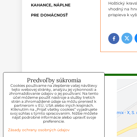
Hoštický krav
KAHANCE, NÁPLNE
vhodný na hno
prispieva k vyš
PRE DOMÁCNOSŤ
Twitt
Facebook
Predvoľby súkromia
Cookies používame na zlepšenie vašej návštevy
KONTAKT
tejto webovej stránky, analýzu jej výkonnosti a
zhromažďovanie údajov o jej používaní. Na tento
účel môžeme použiť nástroje a služby tretích
Agromix-X s.r.o
strán a zhromaždené údaje sa môžu preniesť k
partnerom v EÚ, USA alebo iných krajinách.
Kliknutím na „Prijať všetky cookies“ vyjadrujete
Telefón:
svoj súhlas s týmto spracovaním. Nižšie môžete
+421 948 070443
nájsť podrobné informácie alebo upraviť svoje
preferencie.
+421 948 803103
Zásady ochrany osobných údajov
E-mail: