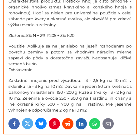
Charakteristika produktu: Hoštický hnoj je čisto prírodné -
organické hnojivo (zmes kravského a konského hnoja s
rohovinou). Hodí sa nielen pre univerzálne použitie v celej
záhrade pre kvety a okrasné rastliny, ale obzvlášť pre zdravú
výživu ovocia a zeleniny.
Zloženie:5% N + 2% P205 + 3% K20
Použitie: Aplikuje sa na jar alebo na jeseň rozhodením po
povrchu zeminy a potom sa vhodným náradím mierne
zapraví do pôdy a dostatočne zavlaží. Neobsahuje klíčivé
semená burín.
Dávkovanie
Základné hnojenie pred výsadbou: 1,3 - 2,5 kg na 10 m2, v
skleníku 1,5 - 3 kg na 10 m2. Dávka na jeden 50 cm kvetináč s
balkónovými rastlinami 150 - 200 g Ruže a trvalky 1,3 - 2 kg na
10 m2. Zelenina a ovocie 250 - 300 g na 1 rastlinu, ihličnany a
iné okrasné kríky 500 - 700 g na 1 rastlinu. Pre jesenné
vyhnojenie odporúčame 2 kg na 10 m2.
Bluesky
Twitter
Facebook
Pinterest
Reddit
LinkedIn
WhatsApp
E-
mail