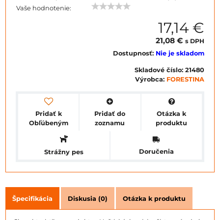
Vaše hodnotenie:
17,14 €
21,08 €
s DPH
Dostupnosť:
Nie je skladom
Skladové číslo:
21480
Výrobca:
FORESTINA
Pridať k
Pridať do
Otázka k
Obľúbeným
zoznamu
produktu
Doručenia
Strážny pes
Špecifikácia
Diskusia (0)
Otázka k produktu