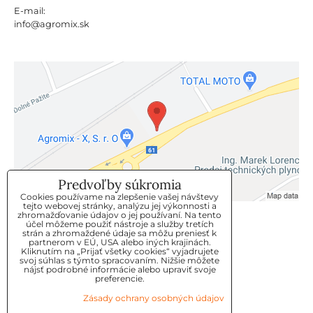
E-mail:
info@agromix.sk
Predvoľby súkromia
Cookies používame na zlepšenie vašej návštevy
tejto webovej stránky, analýzu jej výkonnosti a
zhromažďovanie údajov o jej používaní. Na tento
KLIENTSKÝ SERVIS
účel môžeme použiť nástroje a služby tretích
strán a zhromaždené údaje sa môžu preniesť k
partnerom v EÚ, USA alebo iných krajinách.
Kliknutím na „Prijať všetky cookies“ vyjadrujete
GDPR
svoj súhlas s týmto spracovaním. Nižšie môžete
nájsť podrobné informácie alebo upraviť svoje
KONTAKT
preferencie.
Zásady ochrany osobných údajov
OBJEDNÁVKY