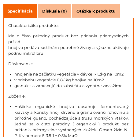
Špecifikácia
Diskusia (0)
Otázka k produktu
Charakteristika produktu:
ide o čisto prírodný produkt bez pridania priemyselných
prísad
hnojivo pridáva rastlinám potrebné živiny a výrazne aktivuje
pôdnu mikroflóru
Dávkovanie:
hnojenie na začiatku vegetácie v dávke 1-1,2kg na 10m2
v priebehu vegetácie 0,8-1kg hnojiva na 10m2
granule sa zapracujú do substrátu a výdatne zavlažíme
Zloženie:
Hoštické organické hnojivo obsahuje fermentovaný
kravský a konský hnoj, drvenú a granulovanú rohovinu a
prírodné guáno, pochádzajúce s trusu morských vtákov.
Jedná sa o čisto prírodný ( organický ) produkt bez
pridania priemyselne vyrábaných zložiek. Obsah živín N-
P-K v pomere 5-3,5-1 + 0,5% MgO