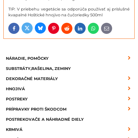
TIP: V priebehu vegetácie sa odporúča používať aj príslušné
kvapalné Hoštické hnojivo na čučoriedky 500ml
Bluesky
Twitter
Facebook
Pinterest
Reddit
LinkedIn
WhatsApp
E-
mail
NÁRADIE, POMÔCKY
SUBSTRÁTY,RAŠELINA, ZEMINY
DEKORAČNÉ MATERIÁLY
HNOJIVÁ
POSTREKY
PRÍPRAVKY PROTI ŠKODCOM
POSTREKOVAČE A NÁHRADNÉ DIELY
KRMIVÁ