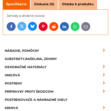
Špecifikácia
Diskusia (0)
Otázka k produktu
Jahody a drobné ovocie
Bluesky
Twitter
Facebook
Pinterest
Reddit
LinkedIn
WhatsApp
E-
mail
NÁRADIE, POMÔCKY
SUBSTRÁTY,RAŠELINA, ZEMINY
DEKORAČNÉ MATERIÁLY
HNOJIVÁ
POSTREKY
PRÍPRAVKY PROTI ŠKODCOM
POSTREKOVAČE A NÁHRADNÉ DIELY
KRMIVÁ