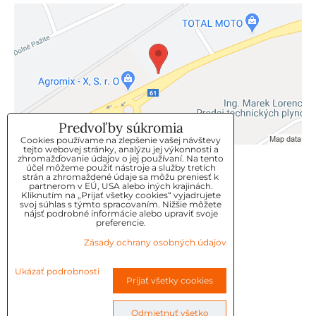
Predvoľby súkromia
Cookies používame na zlepšenie vašej návštevy
tejto webovej stránky, analýzu jej výkonnosti a
zhromažďovanie údajov o jej používaní. Na tento
KLIENTSKÝ SERVIS
účel môžeme použiť nástroje a služby tretích
strán a zhromaždené údaje sa môžu preniesť k
partnerom v EÚ, USA alebo iných krajinách.
Kliknutím na „Prijať všetky cookies“ vyjadrujete
GDPR
svoj súhlas s týmto spracovaním. Nižšie môžete
nájsť podrobné informácie alebo upraviť svoje
KONTAKT
preferencie.
Zásady ochrany osobných údajov
OBJEDNÁVKY
Ukázať podrobnosti
Prijať všetky cookies
OBCHODNE-PODMIENKY
REKLAMAČNÉ PODMIENKY
Odmietnuť všetko