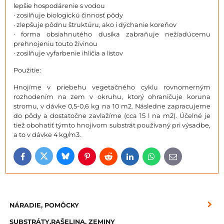
lepšie hospodárenie s vodou
· zosilňuje biologickú činnosť pôdy
· zlepšuje pôdnu štruktúru, ako i dýchanie koreňov
· forma obsiahnutého dusíka zabraňuje nežiadúcemu
prehnojeniu touto živinou
· zosilňuje vyfarbenie ihličia a listov
Použitie:
Hnojíme v priebehu vegetačného cyklu rovnomerným
rozhodením na zem v okruhu, ktorý ohraničuje koruna
stromu, v dávke 0,5-0,6 kg na 10 m2. Následne zapracujeme
do pôdy a dostatočne zavlažíme (cca 15 l na m2). Účelné je
tiež obohatiť týmto hnojivom substrát používaný pri výsadbe,
a to v dávke 4 kg/m3.
Bluesky
Twitter
Facebook
Pinterest
Reddit
LinkedIn
WhatsApp
E-
mail
NÁRADIE, POMÔCKY
SUBSTRÁTY,RAŠELINA, ZEMINY