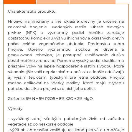
Charakteristika produktu
Hnojivo na ihličnany a iné okrasné dreviny je určené na
celoročné hnojenie uvedených rastlín. Obsah hlavných
prvkov (NPK) a významný podiel horčíka zaručuje
dostatočnú komplexnú výživu ihličnanov a okrasných drevín
počas celého vegetačného obdobia. Prednosťou tohto
hnojiva, ktorého významnou zložkou je drvená a
granulovaná rohovina, je postupné uvoľňovanie dusíka
obsiahnutého v rohovine. Pomerne vysoký podiel draslíka má
priaznivý vplyv na lepšie hospodárenie rastlín s vodou, ktoré
sú odolnejšie voči nepriaznivému počasiu a lepšie odolávajú
aj vyšším teplotám, typickým pre letné obdobie. Hnojivo
možno aplikovať na všetky rastliny, ktoré majú zvýšenú
potrebu draslíka a prejaví sa u nich jeho deficit.
Zloženie: 6% N + 5% P2O5 + 8% K2O + 2% MgO
Výhody:
· vyvážený zdroj všetkých potrebných živín od začiatku
vegetácie až po neskoršie obdobie
· výšší obsah draslíka zosilňuje rastlinné pletivá a umožňuje