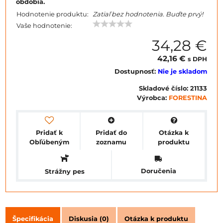
obdobia.
Hodnotenie produktu:
Zatiaľ bez hodnotenia. Buďte prvý!
Vaše hodnotenie:
34,28 €
42,16 €
s DPH
Dostupnosť:
Nie je skladom
Skladové číslo:
21133
Výrobca:
FORESTINA
Pridať k
Pridať do
Otázka k
Obľúbeným
zoznamu
produktu
Doručenia
Strážny pes
Špecifikácia
Diskusia (0)
Otázka k produktu