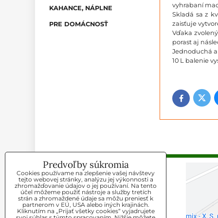
vyhrabaní mac
KAHANCE, NÁPLNE
Skladá sa z k
zaisťuje vytv
PRE DOMÁCNOSŤ
Vďaka zvolený
porast aj násl
Jednoduchá apl
10 L balenie v
Twitt
Facebook
Predvoľby súkromia
Cookies používame na zlepšenie vašej návštevy
KONTAKT
tejto webovej stránky, analýzu jej výkonnosti a
zhromažďovanie údajov o jej používaní. Na tento
účel môžeme použiť nástroje a služby tretích
Agromix-X s.r.o
strán a zhromaždené údaje sa môžu preniesť k
partnerom v EÚ, USA alebo iných krajinách.
Kliknutím na „Prijať všetky cookies“ vyjadrujete
Telefón:
svoj súhlas s týmto spracovaním. Nižšie môžete