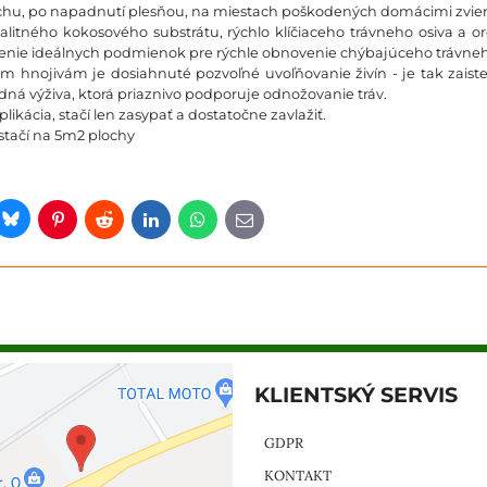
hu, po napadnutí plesňou, na miestach poškodených domácimi zvier
valitného kokosového substrátu, rýchlo klíčiaceho trávneho osiva a 
orenie ideálnych podmienok pre rýchle obnovenie chýbajúceho trávneh
m hnojivám je dosiahnuté pozvoľné uvoľňovanie živín - je tak zaist
edná výživa, ktorá priaznivo podporuje odnožovanie tráv.
ikácia, stačí len zasypať a dostatočne zavlažiť.
ystačí na 5m2 plochy
Bluesky
er
Pinterest
Reddit
LinkedIn
WhatsApp
E-
mail
KLIENTSKÝ SERVIS
GDPR
KONTAKT