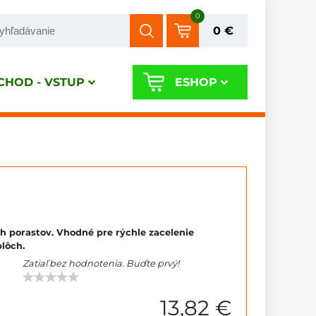
0
0 €
HOD - VSTUP
ESHOP
 porastov. Vhodné pre rýchle zacelenie
lôch.
Zatiaľ bez hodnotenia. Buďte prvý!
13,82 €