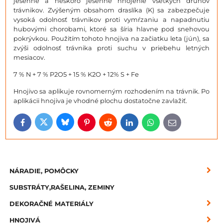
jesenné a neskoro jesenné hnojenie všetkých druhov
trávnikov. Zvýšeným obsahom draslíka (K) sa zabezpečuje
vysoká odolnosť trávnikov proti vymŕzaniu a napadnutiu
hubovými chorobami, ktoré sa šíria hlavne pod snehovou
pokrývkou. Použitím tohoto hnojiva na začiatku leta (jún), sa
zvýši odolnosť trávnika proti suchu v priebehu letných
mesiacov.
7 % N + 7 % P2O5 + 15 % K2O + 12% S + Fe
Hnojivo sa aplikuje rovnomerným rozhodením na trávnik. Po
aplikácii hnojiva je vhodné plochu dostatočne zavlažiť.
Bluesky
Twitter
Facebook
Pinterest
Reddit
LinkedIn
WhatsApp
E-
mail
NÁRADIE, POMÔCKY
SUBSTRÁTY,RAŠELINA, ZEMINY
DEKORAČNÉ MATERIÁLY
HNOJIVÁ