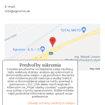
E-mail:
info@agromix.sk
Predvoľby súkromia
Cookies používame na zlepšenie vašej návštevy
tejto webovej stránky, analýzu jej výkonnosti a
zhromažďovanie údajov o jej používaní. Na tento
KLIENTSKÝ SERVIS
účel môžeme použiť nástroje a služby tretích
strán a zhromaždené údaje sa môžu preniesť k
partnerom v EÚ, USA alebo iných krajinách.
Kliknutím na „Prijať všetky cookies“ vyjadrujete
GDPR
svoj súhlas s týmto spracovaním. Nižšie môžete
nájsť podrobné informácie alebo upraviť svoje
KONTAKT
preferencie.
Zásady ochrany osobných údajov