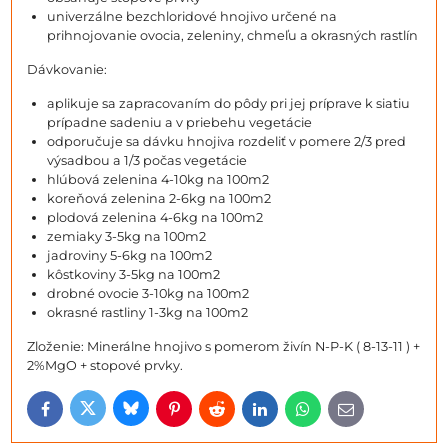
univerzálne bezchloridové hnojivo určené na
prihnojovanie ovocia, zeleniny, chmeľu a okrasných rastlín
Dávkovanie:
aplikuje sa zapracovaním do pôdy pri jej príprave k siatiu
prípadne sadeniu a v priebehu vegetácie
odporučuje sa dávku hnojiva rozdeliť v pomere 2/3 pred
výsadbou a 1/3 počas vegetácie
hlúbová zelenina 4-10kg na 100m2
koreňová zelenina 2-6kg na 100m2
plodová zelenina 4-6kg na 100m2
zemiaky 3-5kg na 100m2
jadroviny 5-6kg na 100m2
kôstkoviny 3-5kg na 100m2
drobné ovocie 3-10kg na 100m2
okrasné rastliny 1-3kg na 100m2
Zloženie: Minerálne hnojivo s pomerom živín N-P-K ( 8-13-11 ) +
2%MgO + stopové prvky.
Bluesky
Twitter
Facebook
Pinterest
Reddit
LinkedIn
WhatsApp
E-
mail