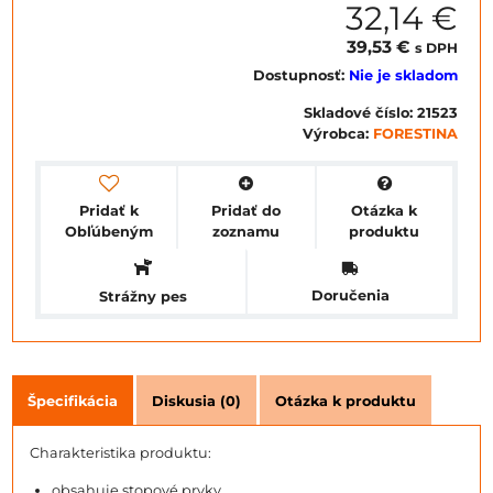
32,14 €
39,53 €
s DPH
Dostupnosť:
Nie je skladom
Skladové číslo:
21523
Výrobca:
FORESTINA
Pridať k
Pridať do
Otázka k
Obľúbeným
zoznamu
produktu
Doručenia
Strážny pes
Špecifikácia
Diskusia (0)
Otázka k produktu
Charakteristika produktu:
obsahuje stopové prvky