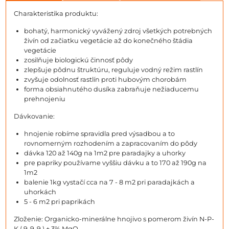
Charakteristika produktu:
bohatý, harmonický vyvážený zdroj všetkých potrebných
živín od začiatku vegetácie až do konečného štádia
vegetácie
zosilňuje biologickú činnosť pôdy
zlepšuje pôdnu štruktúru, reguluje vodný režim rastlín
zvyšuje odolnosť rastlín proti hubovým chorobám
forma obsiahnutého dusíka zabraňuje nežiaducemu
prehnojeniu
Dávkovanie:
hnojenie robíme spravidla pred výsadbou a to
rovnomerným rozhodením a zapracovaním do pôdy
dávka 120 až 140g na 1m2 pre paradajky a uhorky
pre papriky používame vyššiu dávku a to 170 až 190g na
1m2
balenie 1kg vystačí cca na 7 - 8 m2 pri paradajkách a
uhorkách
5 - 6 m2 pri paprikách
Zloženie: Organicko-minerálne hnojivo s pomerom živín N-P-
K ( 9-9-9 ) + 3% MgO