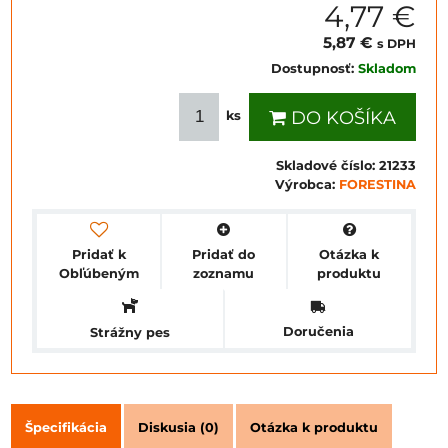
4,77 €
5,87 €
s DPH
Dostupnosť:
Skladom
DO KOŠÍKA
ks
Skladové číslo:
21233
Výrobca:
FORESTINA
Pridať k
Pridať do
Otázka k
Obľúbeným
zoznamu
produktu
Doručenia
Strážny pes
Špecifikácia
Diskusia (0)
Otázka k produktu