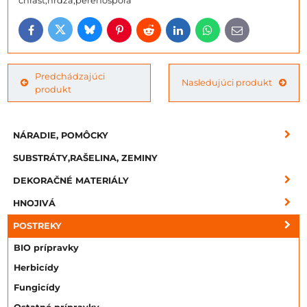
chrast,hrdza,perenospora
Bluesky
Twitter
Facebook
Pinterest
Reddit
LinkedIn
WhatsApp
E-
mail
Predchádzajúci
Nasledujúci produkt
produkt
NÁRADIE, POMÔCKY
SUBSTRÁTY,RAŠELINA, ZEMINY
DEKORAČNÉ MATERIÁLY
HNOJIVÁ
POSTREKY
BIO prípravky
Herbicídy
Fungicídy