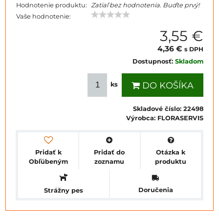
Hodnotenie produktu:
Zatiaľ bez hodnotenia. Buďte prvý!
Vaše hodnotenie:
3,55 €
4,36 €
s DPH
Dostupnosť:
Skladom
DO KOŠÍKA
ks
Skladové číslo:
22498
Výrobca:
FLORASERVIS
Pridať k
Pridať do
Otázka k
Obľúbeným
zoznamu
produktu
Doručenia
Strážny pes