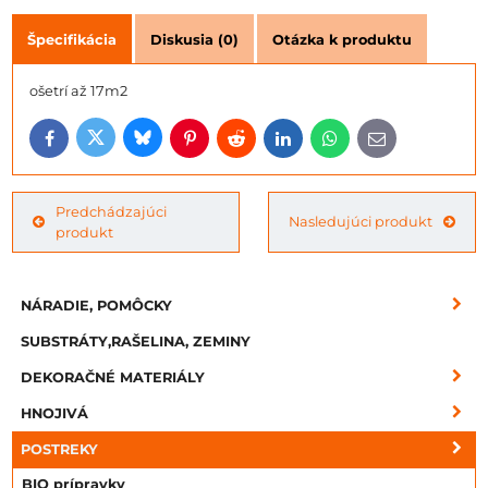
Špecifikácia
Diskusia (0)
Otázka k produktu
ošetrí až 17m2
Bluesky
Twitter
Facebook
Pinterest
Reddit
LinkedIn
WhatsApp
E-
mail
Predchádzajúci
Nasledujúci produkt
produkt
NÁRADIE, POMÔCKY
SUBSTRÁTY,RAŠELINA, ZEMINY
DEKORAČNÉ MATERIÁLY
HNOJIVÁ
POSTREKY
BIO prípravky