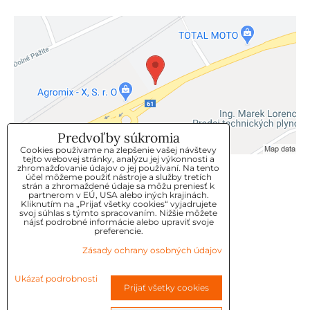
Predvoľby súkromia
Cookies používame na zlepšenie vašej návštevy
tejto webovej stránky, analýzu jej výkonnosti a
zhromažďovanie údajov o jej používaní. Na tento
KLIENTSKÝ SERVIS
účel môžeme použiť nástroje a služby tretích
strán a zhromaždené údaje sa môžu preniesť k
partnerom v EÚ, USA alebo iných krajinách.
Kliknutím na „Prijať všetky cookies“ vyjadrujete
GDPR
svoj súhlas s týmto spracovaním. Nižšie môžete
nájsť podrobné informácie alebo upraviť svoje
KONTAKT
preferencie.
Zásady ochrany osobných údajov
OBJEDNÁVKY
Ukázať podrobnosti
Prijať všetky cookies
OBCHODNE-PODMIENKY