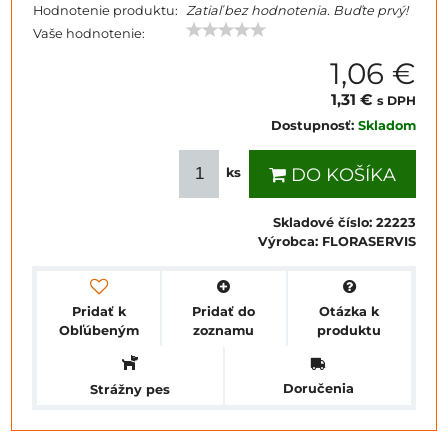
Hodnotenie produktu:
Zatiaľ bez hodnotenia. Buďte prvý!
Vaše hodnotenie:
1,06 €
1,31 €
s DPH
Dostupnosť:
Skladom
DO KOŠÍKA
ks
Skladové číslo:
22223
Výrobca:
FLORASERVIS
Pridať k
Pridať do
Otázka k
Obľúbeným
zoznamu
produktu
Doručenia
Strážny pes