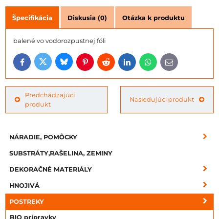
Špecifikácia
Diskusia (0)
Otázka k produktu
balené vo vodorozpustnej fóli
Bluesky
Twitter
Facebook
Pinterest
Reddit
LinkedIn
WhatsApp
E-
mail
Predchádzajúci
Nasledujúci produkt
produkt
NÁRADIE, POMÔCKY
SUBSTRÁTY,RAŠELINA, ZEMINY
DEKORAČNÉ MATERIÁLY
HNOJIVÁ
POSTREKY
BIO prípravky