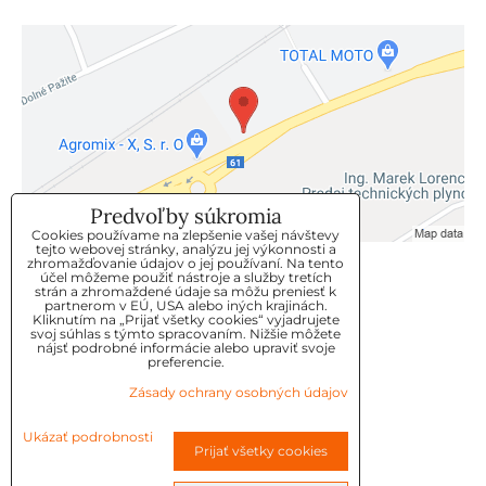
Predvoľby súkromia
Cookies používame na zlepšenie vašej návštevy
tejto webovej stránky, analýzu jej výkonnosti a
zhromažďovanie údajov o jej používaní. Na tento
KLIENTSKÝ SERVIS
účel môžeme použiť nástroje a služby tretích
strán a zhromaždené údaje sa môžu preniesť k
partnerom v EÚ, USA alebo iných krajinách.
Kliknutím na „Prijať všetky cookies“ vyjadrujete
GDPR
svoj súhlas s týmto spracovaním. Nižšie môžete
nájsť podrobné informácie alebo upraviť svoje
KONTAKT
preferencie.
Zásady ochrany osobných údajov
OBJEDNÁVKY
Ukázať podrobnosti
Prijať všetky cookies
OBCHODNE-PODMIENKY