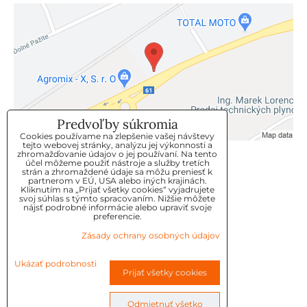
Predvoľby súkromia
Cookies používame na zlepšenie vašej návštevy
tejto webovej stránky, analýzu jej výkonnosti a
zhromažďovanie údajov o jej používaní. Na tento
KLIENTSKÝ SERVIS
účel môžeme použiť nástroje a služby tretích
strán a zhromaždené údaje sa môžu preniesť k
partnerom v EÚ, USA alebo iných krajinách.
Kliknutím na „Prijať všetky cookies“ vyjadrujete
GDPR
svoj súhlas s týmto spracovaním. Nižšie môžete
nájsť podrobné informácie alebo upraviť svoje
KONTAKT
preferencie.
Zásady ochrany osobných údajov
OBJEDNÁVKY
Ukázať podrobnosti
Prijať všetky cookies
OBCHODNE-PODMIENKY
REKLAMAČNÉ PODMIENKY
Odmietnuť všetko