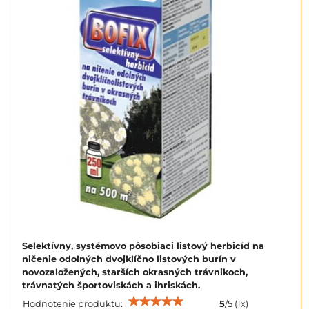
Selektívny, systémovo pôsobiaci listový herbicíd na
ničenie odolných dvojklíčno listových burín v
novozaložených, starších okrasných trávnikoch,
trávnatých športoviskách a ihriskách.
Hodnotenie produktu:
5
/
5
(
1
x)