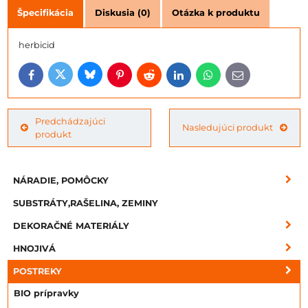
Špecifikácia
Diskusia (0)
Otázka k produktu
herbicid
Bluesky
Twitter
Facebook
Pinterest
Reddit
LinkedIn
WhatsApp
E-
mail
Predchádzajúci
Nasledujúci produkt
produkt
NÁRADIE, POMÔCKY
SUBSTRÁTY,RAŠELINA, ZEMINY
DEKORAČNÉ MATERIÁLY
HNOJIVÁ
POSTREKY
BIO prípravky