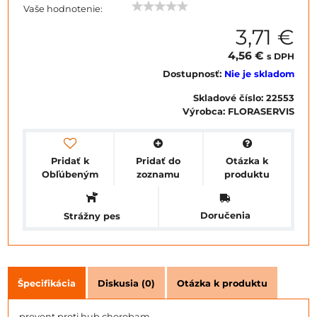
Vaše hodnotenie:
3,71 €
4,56 €
s DPH
Dostupnosť:
Nie je skladom
Skladové číslo:
22553
Výrobca:
FLORASERVIS
Pridať k
Pridať do
Otázka k
Obľúbeným
zoznamu
produktu
Doručenia
Strážny pes
Špecifikácia
Diskusia (0)
Otázka k produktu
prevent.proti hub.chorobam