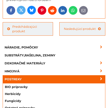
Bluesky
Twitter
Facebook
Pinterest
Reddit
LinkedIn
WhatsApp
E-
mail
Predchádzajúci
Nasledujúci produkt
produkt
NÁRADIE, POMÔCKY
SUBSTRÁTY,RAŠELINA, ZEMINY
DEKORAČNÉ MATERIÁLY
HNOJIVÁ
POSTREKY
BIO prípravky
Herbicídy
Fungicídy
Ostatné prípravky