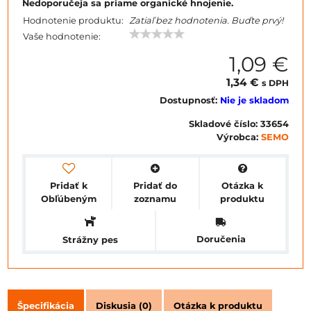
Nedoporučeja sa priame organické hnojenie.
Hodnotenie produktu:
Zatiaľ bez hodnotenia. Buďte prvý!
Vaše hodnotenie:
1,09 €
1,34 €
s DPH
Dostupnosť:
Nie je skladom
Skladové číslo:
33654
Výrobca:
SEMO
Pridať k
Pridať do
Otázka k
Obľúbeným
zoznamu
produktu
Doručenia
Strážny pes
Špecifikácia
Diskusia (0)
Otázka k produktu