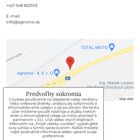
+421 948 803103
E-mail:
info@agromix.sk
Predvoľby súkromia
Cookies používame na zlepšenie vašej návštevy
tejto webovej stránky, analýzu jej výkonnosti a
zhromažďovanie údajov o jej používaní. Na tento
KLIENTSKÝ SERVIS
účel môžeme použiť nástroje a služby tretích
strán a zhromaždené údaje sa môžu preniesť k
partnerom v EÚ, USA alebo iných krajinách.
Kliknutím na „Prijať všetky cookies“ vyjadrujete
GDPR
svoj súhlas s týmto spracovaním. Nižšie môžete
nájsť podrobné informácie alebo upraviť svoje
KONTAKT
preferencie.