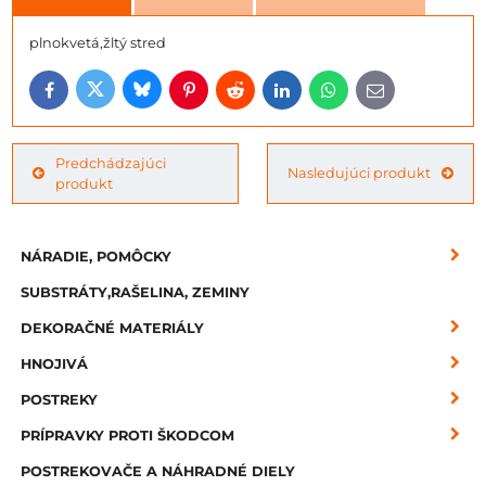
plnokvetá,žltý stred
Bluesky
Twitter
Facebook
Pinterest
Reddit
LinkedIn
WhatsApp
E-
mail
Predchádzajúci
Nasledujúci produkt
produkt
NÁRADIE, POMÔCKY
SUBSTRÁTY,RAŠELINA, ZEMINY
DEKORAČNÉ MATERIÁLY
HNOJIVÁ
POSTREKY
PRÍPRAVKY PROTI ŠKODCOM
POSTREKOVAČE A NÁHRADNÉ DIELY